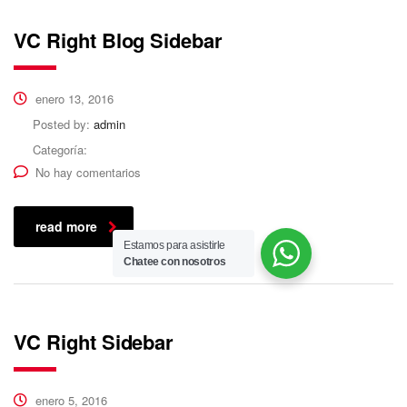
VC Right Blog Sidebar
enero 13, 2016
Posted by:
admin
Categoría:
No hay comentarios
read more
Estamos para asistirle
Chatee con nosotros
VC Right Sidebar
enero 5, 2016