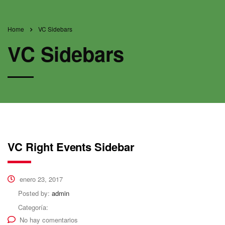
Home
VC Sidebars
VC Sidebars
VC Right Events Sidebar
enero 23, 2017
Posted by:
admin
Categoría:
No hay comentarios